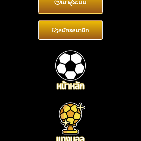
เข้าสู่ระบบ
สมัครสมาชิก