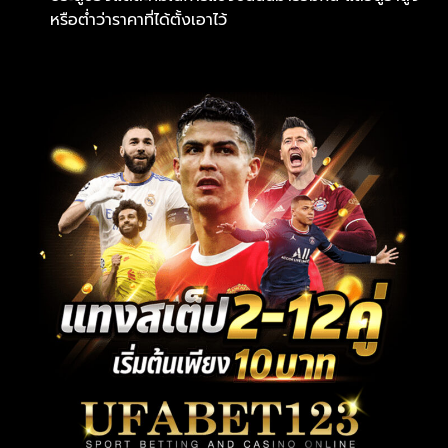
หรือต่ำว่าราคาที่ได้ตั้งเอาไว้