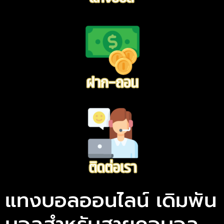
แทงบอลออนไลน์ เดิมพัน