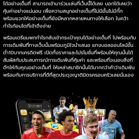
ได้อย่างเต็มที่ สามารถเข้ามาร่วมเล่นที่เว็บนี้ได้เลย บอกได้เลยว่า
คุ้มค่าอย่างแน่นอน เพื่อความสนุกอย่างเต็มที่ไม่มีอั้นไม่มีกั๊ก
พร้อมแจกให้อย่างเต็มที่ยังมีหลากหลายหนทางให้เลือก ในคว้า
กำไรก้อนโตที่เข้าถึงง่าย
พร้อมเตรียมพกกำไรกลับเข้ากระเป๋าคุณได้อย่างเต็มที่ ไปพร้อมกับ
การเดิมพันที่ทางเว็บนั้นพร้อมภูมิใจนำเสนอ แทงบอลออนไลน์ขั้น
ต่ำ10บาทเครดิตฟรี เปิดทั้งราคาและโปรโมชั่นที่พร้อมให้คุณนั้นได้
สัมผัสกับประสบการณ์การเดิมพัน
ที่คุ้มค่า และพร้อมที่จะมอบสิ่งที่
ดีๆให้กับคุณอย่างเต็มที่ ให้เหล่าสมาชิกนั้นได้มากกว่าคำว่าเดิมพัน
พร้อมกับการบริการที่ดีที่สุดประดุจญาติมิตรครอบครัวเลยนั่นเอง