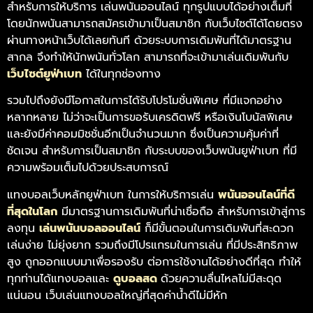
สำหรับการให้บริการ เล่นพนันออนไลน์ ทุกรูปแบบได้อย่างเต็มที่
โดยนักพนันสามารถสมัครเข้ามาเป็นสมาชิก กับเว็บไซต์ได้โดยตรง
ผ่านทางหน้าเว็บได้เลยทันที ด้วยระบบการเดิมพันที่ได้มาตรฐาน
สากล จึงทำให้นักพนันทั่วโลก สามารถที่จะเข้ามาเล่นเดิมพันกับ
เว็บไซต์ยูฟ่าเบท
ได้ในทุกช่องทาง
รวมไปถึงยังมีโอกาสในการได้รับโปรโมชั่นพิเศษ ที่มีแจกอย่าง
หลากหลาย ไม่ว่าจะเป็นการขอรับเครดิตฟรี หรือเงินโบนัสพิเศษ
และยังมีค่าคอมมิชชั่นอีกเป็นจำนวนมาก ซึ่งเป็นความคุ้มค่าที่
ชัดเจน สำหรับการเป็นสมาชิก กับระบบของเว็บพนันยูฟ่าเบท ที่มี
ความพร้อมเต็มไปด้วยประสบการณ์
แทงบอลเว็บหลักยูฟ่าเบท ในการให้บริการเล่น
พนันออนไลน์ที่ดี
ที่สุดในโลก
มีมาตรฐานการเดิมพันที่น่าเชื่อถือ สำหรับการเข้าสู่การ
ลงทุน
เล่นพนันบอลออนไลน์
ก็มีขั้นตอนในการเดิมพันที่สะดวก
เล่นง่าย ไม่ยุ่งยาก รวมถึงมีโปรแกรมในการเล่น ที่มีประสิทธิภาพ
สูง ถูกออกแบบมาเพื่อรองรับ ต่อการใช้งานได้อย่างดีที่สุด ทำให้
ทุกท่านได้แทงบอลและ
ดูบอลสด
ด้วยความลื่นไหลไม่มีสะดุด
แน่นอน เว็บเล่นแทงบอลใหญ่ที่สุดค่าน้ำดีไม่มีหัก