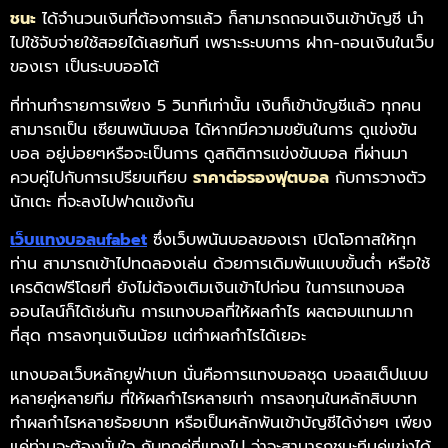
ชนะ
ได้จำนวนเงินที่ต้องการแล้ว ก็สามารถถอนเงินเข้าบัญชี นำ
ไปใช้จับจ่ายใช้สอยได้เลยทันที เพราะระบบการ ฝาก-ถอนเงินในเว็บ
ของเรา เป็นระบบออโต้
ที่ท่านทำรายการเพียง 5 วินาทีเท่านั้น เงินก็เข้าบัญชีแล้ว ทุกคน
สามารถเป็น เซียนพนันบอล ได้หากมีความขยันในการ ดูแข่งขัน
บอล อยู่บ่อยๆหรือจะเป็นการ ดูสถิติการแข่งขันบอล ที่ผ่านมา
ควบคู่ไปกับการเปรียบเทียบ
ราคาต่อรองฟุตบอล
กับการวางตัว
นักเตะ ที่จะลงไปฟาดแข้งกัน
เว็บแทงบอลufabet
ซึ่งเว็บพนันบอลของเรา เปิดโอกาสให้ทุก
ท่าน สามารถเข้าไปทดลองเล่น ด้วยการเดิมพันแบบขั้นต่ำ หรือใช้
เครดิตฟรีโดยที่ ยังไม่ต้องเติมเงินเข้าไปก่อน ในการแทงบอล
ออนไลน์ก็ได้เช่นกัน การแทงบอลที่ให้ผลกำไร ผลตอบแทนมาก
ที่สุด การลงทุนเงินน้อย แต่ทำผลกำไรได้เยอะ
แทงบอลเว็บหลักยูฟ่าเบท นั่นคือการแทงบอลชุด บอลสเต็ปแบบ
หลายคู่หลายทีม ที่ให้ผลกำไรหลายเท่า การลงทุนในหลักสิบบาท
ทำผลกำไรหลายร้อยบาท หรือเป็นหลักพันเข้าบัญชีได้ง่ายๆ เพียง
แค่ท่านจะต้องมั่นใจ กับทุกคู่ที่แทงไป ว่าจะสามารถชนะทีมคู่แข่งได้