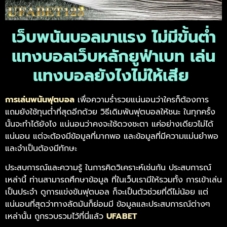
เว็บพนันบอลมาแรง ไม่มีขั้นต่ำ
แทงบอลเว็บหลักยูฟ่าเบท เล่น
แทงบอลยังไงไม่ให้เสีย
การเล่นพนันฟุตบอล
เพื่อความร่ำรวยแน่นอนว่าใครก็ต้องการ
แถมยังใช้ทุนต่ำที่สุดอีกด้วย วิธีเดิมพันฟุตบอลให้ชนะ ในทุกครั้ง
นั้นจะทำได้ยังไง แน่นอนว่าคงจะใช้ดวงชะตา แค่อย่างเดียวไม่ได้
แน่นอน แต่จะต้องมีข้อมูลที่มากพอ และข้อมูลที่มีความแม่นยำพอ
และจำเป็นต้องมีทักษะ
ประสบการณ์และความรู้ ในการคิดวิเคราะห์เช่นกัน ประสบการณ์
เหล่านี้ ท่านสามารถศึกษาข้อมูล ที่ในเว็บเรามีให้รวมทั้ง การเข้าเล่น
เป็นประจำ ดูการแข่งขันฟุตบอล ก็จะเป็นตัวช่วยที่ดีไม่น้อย แต่
แน่นอนที่สุดว่าทางลัดมันก็ย่อมมี ข้อมูลและประสบการณ์ต่างๆ
เหล่านั้น ถูกรวบรวมไว้ที่นี่แล้ว
UFABET