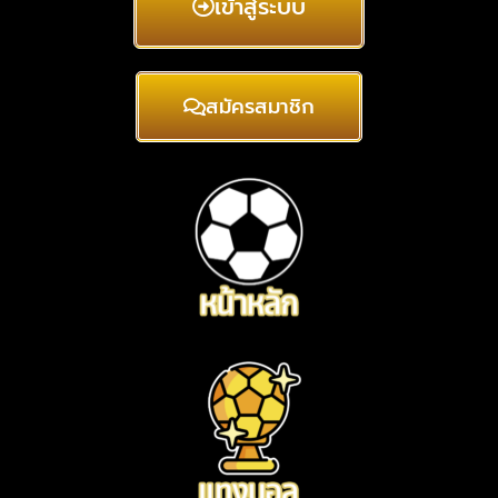
เข้าสู่ระบบ
สมัครสมาชิก