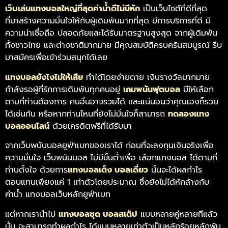
เว็บเล่นแทงบอลใหญ่ที่สุดค่าน้ำดีไม่มีหัก
เป็นเว็บไซต์ที่ดีที่สุด
ที่มาสร้างความมั่นใจให้กับผู้เดิมพันมากที่สุด มีการบริการที่ดี มี
ความน่าเชื่อถือ ปลอดภัยและได้รับมาตรฐานสูงสุด จากผู้เดิมพัน
ทั้งชาวไทย และต่างชาติมากมาย มีคุณสมบัติครบครันสมบูรณ์ รีบ
มาสมัครเพื่อเข้าร่วมสนุกได้เลย
แทงบอลยังไงไม่ให้เสีย
ทำได้โดยง่ายดาย เงินรางวัลมากมาย
กำลังรอผู้ที่รักการเดิมพันทุกคนอยู่
เกมพนันฟุตบอล
มีให้เลือก
ตามที่ท่านต้องการ คนอื่นอาจรวยได้ และแน่นอนว่าคุณเองก็รวย
ได้เช่นกัน หรือหากท่านไหนที่ยังไม่มั่นใจก็สามารถ
ทดลองแทง
บอลออนไลน์
ด้วยเครดิตฟรีที่ได้รับมา
จากเว็บพนันบอลยูฟ่าเบทของเราได้ ก่อนที่จะลงทุนเงินจริงเพื่อ
ความมั่นใจ เว็บพนันบอล ไม่มีขั้นต่ำเพื่อ เลือกแทงบอล ได้ตามที่
ท่านตั้งใจ ด้วยการ
แทงบอลเต็ง บอลเดี่ยว
นั้นจะได้ผลกำไร
ตอบแทนเพียงแค่ 1 เท่าตัวโดยประมาณ ซึ่งยังไม่ได้หักล้างกับ
ค่าน้ำ แทงบอลเว็บหลักยูฟ่าเบท
แต่หากเรานำไป
แทงบอลชุด บอลสเต็ป
แบบหลายคู่หลายทีแล้ว
นั้น จะสามารถทำผลกำไร ได้แบบหลายเท่าตัวเป็นหลักร้อยหลักพัน