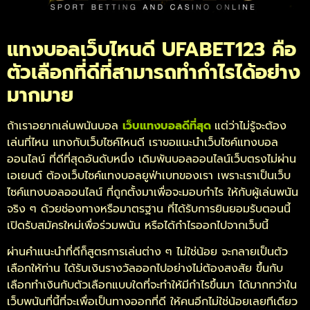
แทงบอลเว็บไหนดี UFABET123 คือ
ตัวเลือกที่ดีที่สามารถทำกำไรได้อย่าง
มากมาย
ถ้าเราอยากเล่นพนันบอล
เว็บแทงบอลดีที่สุด
แต่ว่าไม่รู้จะต้อง
เล่นที่ไหน แทงกับเว็บไซค์ไหนดี เราขอแนะนำเว็บไซค์แทงบอล
ออนไลน์ ที่ดีที่สุดอันดับหนึ่ง เดิมพันบอลออนไลน์เว็บตรงไม่ผ่าน
เอเยนต์ ต้องเว็บไซค์แทงบอลยูฟ่าเบทของเรา เพราะเราเป็นเว็บ
ไซค์แทงบอลออนไลน์ ที่ถูกตั้งมาเพื่อจะมอบกำไร ให้กับผู้เล่นพนัน
จริง ๆ ด้วยช่องทางหรือมาตรฐาน ที่ได้รับการยินยอมรับตอนนี้
เปิดรับสมัครใหม่เพื่อร่วมพนัน หรือได้กำไรออกไปจากเว็บนี้
ผ่านคำแนะนำที่ดีก็สูตรการเล่นต่าง ๆ ไม่ใช่น้อย จะกลายเป็นตัว
เลือกให้ท่าน ได้รับเงินรางวัลออกไปอย่างไม่ต้องสงสัย ขึ้นกับ
เลือกทำเงินกับตัวเลือกแบบใดที่จะทำให้มีกำไรขึ้นมา ได้มากกว่าใน
เว็บพนันที่นี้ที่จะเพื่อเป็นทางออกที่ดี ให้คนอีกไม่ใช่น้อยเลยทีเดียว