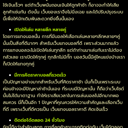
ใช้เงินเร็วๆ แต่ถ้าเว็บพนันถอนเงินให้ถูกค้าช้า ก็อาจจะทำให้เสีย
ลูกค้าเช่นกัน ดังนั้น เว็บของเราจึงไม่นิ่งเฉย และได้ปรับปรุงระบบ
นี้เพื่อให้นักเดิมพันสะดวกยิ่งขึ้นนั้นเอง
เปิดให้เล่น หลายลีก หลายคู่
โดยการแทงบอลนั้น การที่มีบอลให้เลือกเล่นหลายๆลีกหลายๆคู่
นั้นเป็นสิ่งที่ดีมากๆ สำหรับเว็บแทงบอลที่ดี เพราะส่วนมากแล้ว
การแทงบอล
จะไม่เปิดให้เล่นทุกลีก แต่ถ้าท่านมาเล่นกับเราไม่ต้อง
กลัวเลย เราเปิดให้ทุกคู่ ทุกลีกไม่มีกั๊ก บอลวันนี้มีคู่ไหนแข่งบ้างเรา
ก็เปิดให้แทงทุกคู่
มีการคิดราคาบอลที่รวดเร็ว
เป็นปัญหาอย่างมากสำหรับเว็บที่คิดราคาช้า นั่นก็เป็นเพราะระบบ
ค่อนข้างจะมีปัญหา
ล่าช้านั่นเอง ที่ระบบมีปัญหานั้น ก็ถือว่าเว็บไซด์
นั้นไม่ได้มาตาฐาน ทำให้เราเสียเวลาในการเล่นบอลไปอีกมากพอ
สมควร นี่ก็เป็นอีก 1 ปัญหาที่คุณควรให้ความสำคัญและเลือกเว็บ
ที่ดี เพราะเว็บที่ดีควรเป็น เว็บแทงบอลราคาดี คิดเงินเร็ว
ติดต่อได้ตลอด 24 ชั่วโมง
ข้อนี้ถือว่าสำคัญสุดๆ การที่ลูกค้าสามารถติดต่อกับ เว็บได้ตลอด