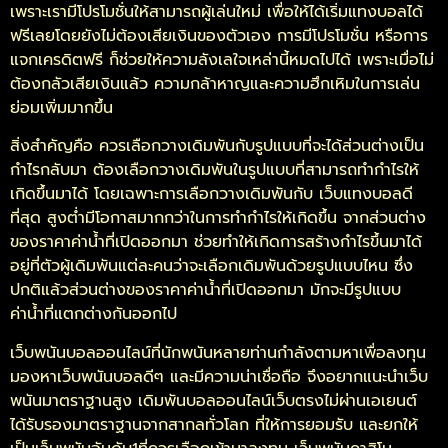
เพราะเรามีโปรโมชั่นให้สามารถผู้เล่นใหม่ เพื่อให้ได้เริ่มแทงบอลได้
ฟรีเลยโดยยังไม่ต้องเสียเงินของตัวเอง การมีโปรโมชั่น หรือการ
แจกเครดิตฟรี ก็ช่วยให้ความลังเลใจเหล่านี้หมดไปได้
เพราะเมื่อไม่
ต้องกลัวเสียเงินแล้ว ความกล้าหาญและความฮึกเหิมในการเล่น
ย่อมเพิ่มมากขึ้น
สิ่งสำคัญคือ ควรเลือกวางเดิมพันกับรูปแบบที่จะได้ส่วนต่างเป็น
กำไรกลับมา ต้องเลือกวางเดิมพันในรูปแบบที่สามารถทำกำไรให้
เกิดขึ้นมาได้ โดยเฉพาะการเลือกวางเดิมพันกับ เว็บแทงบอลดี
ที่สุด สูงต่ำมีโอกาสมากกว่าในการทำกำไรให้เกิดขึ้น จากส่วนต่าง
ของราคาค่าน้ำที่เปิดออกมา ช่วยทำให้เกิดการสร้างกำไรขึ้นมาได้
อยู่ที่ตัวผู้เดิมพันแต่ละคนว่าจะเลือกเดิมพันด้วยรูปแบบไหน ซึ่ง
ปกติแล้วส่วนต่างของราคาค่าน้ำที่เปิดออกมา มักจะมีรูปแบบ
ค่าน้ำที่แตกต่างกันออกไป
เว็บพนันบอลออนไลน์ที่นักพนันหลายท่านกำลังตามหาเพื่อลงทุน
มองหาเว็บพนันบอลดีๆ และมีความน่าเชื่อถือ จึงอยากแนะนำเว็บ
พนันมาตราฐานสูง เดิมพันบอลออนไลน์เว็บตรงไม่ผ่านเอเยนต์
ได้รับรองมาตราฐานจากสากลทั่วโลก ที่ให้การยอมรับ และยกให้