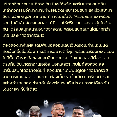
บริการอีกมากมาย ที่ทางเว็บนั้นจะให้พร้อมเตรียมร่วมสนุกกับ
เหล่ากิจกรรมอีกมากมายที่พร้อมจัดให้เข้าร่วมสนุก และร่วมเข้ามา
ชิงรางวัลใหญ่อีกมากมาย ที่ทางเรานั้นจัดให้ร่วมสนุก และพร้อม
ร่วมลุ้นกับลิงค์ถ่ายทอดสด ที่มีแบบให้ฟรีๆสามารถร่วมลุ้นไปด้วย
กัน เตรียมสนุกสนานอย่างง่ายดาย พร้อมสนุกสนานได้มากกว่า
เคย และหากอยากรวยไว
ต้องลองมาสัมผัส เดิมพันบอลออนไลน์เว็บตรงไม่ผ่านเอเยนต์
กับเว็บที่ขึ้นชื่อเรื่องการบริการอย่างดีที่สุด พร้อมเตรียมใส่สุดแบบ
ไม่มีกั๊ก กับรางวัลของแถมอีกมากมาย เว็บแทงบอลดีที่สุด
เล่น
ตรงกับเว็บมาตราฐานเอเชีย บอกเลยว่าแทบไม่ต้องห่วงเลย
เตรียมสนุกได้อย่างเต็มที่ ลองเข้ามาเดิมพันดูได้หากอยากรวย
จากการแทงบอลแบบง่ายๆ ต้องเว็บเราเว็บเดียว เตรียยตัวรวย
อย่างง่ายๆ ลองเข้ามาสัมผัสพร้อมพบกับประสบการณ์ดีและรับ
เงินง่ายๆ ที่นี่ที่เดียว