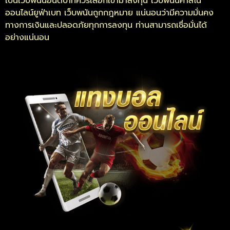
เป็นเว็บพนันอันดับ1ที่ควรเลือกเข้ามาลงทุน เว็บพนันคาสิโน
ออนไลน์
ยูฟ่าเบท เว็บพนันถูกกฎหมาย แน่นอนว่ามีความมั่นคง
ทางการเงินและปลอดภัยทุกการลงทุน ท่านสามารถเชื่อมั่นได้
อย่างแน่นอน