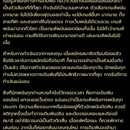
เมื่อรู้จักช่องทางการเดิมพัน ถือว่าเว็บแทงบอลออนไลน์ของเรา
เป็นตัวเลือกที่ดีที่สุด ทำเงินได้จำนวนมหาศาล ตัวเลือกเกมส์พนัน
มากมาย ไม่ได้มีเพียงฟุตบอลเท่านั้น แต่มีเกมส์อื่นๆ มากมาย ทั้ง
สายกีฬา และสายคาสิโนโดยตรง ทางเว็บพนันได้รวบรวม เกมส์
พนันมาจากทั่วโลก เป็นเกมส์พนันยอดนิยมทั้งนั้น ไม่มีคำว่าเกมส์
เก่าแน่นอน เกมส์ได้รับการพัฒนามาอย่างดี เล่นเกมส์พนันไม่มี
เบื่อ
สำหรับการทำเงินจากการลงทุน เมื่อสมัครสมาชิกเรียบร้อยแล้ว
ซึ่งใช้เวลาในการสมัครไม่ถึง5นาที ก็สามารถเข้ามาเป็นส่วนนึงกับ
เว็บแล้ว มีโอกาสทำเงินตลอดเวลาและต่อเนื่องทุกวัน นักพนันทุก
ท่านไม่ควรพลาดการเดิมพันที่มีประสิทธิภาพมากที่สุด การรันตีการ
ทำเงินแน่นอน
สิ่งที่นักพนันทุกท่านควรคำนึงไว้ตลอดเวลา คือการเดิมพัน
ออนไลน์ แทงบอลเว็บตรง แน่นอนว่าเป็นเกมส์พนันการพนันทุก
ประเภท มีความเสี่ยงจะมากหรือน้อยอยู่ที่ตัวนักพนันตัดสิน ควรมี
สติทุกครั้งเมื่อทำการเดิมพันจริง
และต้องรอบคอบและต้องมี
สมาธิ อย่าใช้อารมณ์เป็นตัวตัดสิ้น เมื่อแพ้หรือชนะ ก็ควรพักการ
เล่นก่อน จากนั้นก็ค่อยกลับมาลงทุนใหม่ การเดิมพันจะเข้ามา