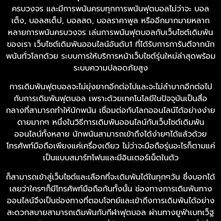
ครบวงจร และมีการพนันครบทุกการพนันฟุตบอลไม่ว่าจะ บอล
เต็ง, บอลสเต็ป, บอลสด, บอลราคาพูล หรืออีกมากมายหลาก
หลายการพนันครบวงจร เล่นการพนันฟุตบอลกับเว็บไซต์เดิมพัน
ของเรา เว็บไซต์เดิมพันออนไลน์อันดับ1 ที่ได้รับการการันตีจากนัก
พนันทั่วโลกด้วย ระบบการให้บริการหน้าเว็บไซต์รุ่นใหม่ล่าสุดพร้อม
ระบบความปลอดภัยสูง
การเดิมพันฟุตบอลจะไม่ยุ่งยากอีกต่อไปและจะไม่ลำบากอีกต่อไป
กับการเดิมพันฟุตบอล เพราะด้วยเทคโนโลยีในปัจจุบันเป็นสื่อ
กลางที่สามารถทำให้นักพนัน เชื่อมต่อกับโลกออนไลน์ได้อย่างง่าย
ดายมากๆ หนึ่งในวิธีการเดิมพันออนไลน์กับเว็บไซต์เดิมพัน
ออนไลน์ทั้งหลาย นักพนันสามารถเข้าถึงได้ง่ายๆได้แล้วด้วย
โทรศัพท์มือถือเพียงแค่เครื่องเดียว ไม่ว่าจะมือถือรุ่นอะไรก็ตามแค่
เป็นแบบสมาร์ทโฟนและมีอินเตอร์เน็ตในตัว
ก็สามารถเข้าสู่เว็บไซต์และเลือกที่จะเดิมพันได้ในทุกๆวัน ซึ่งบอกได้
เลยว่าใครๆก็มีโทรศัพท์มือถือกันทั้งนั้น ช่องทางการเดิมพันทาง
ออนไลน์จึงเป็นช่องทางที่ตอบโจทย์และเข้าถึงการเดิมพันได้อย่าง
สะดวกสบายสามารถเดิมพันกับกีฬาฟุตบอล ผ่านทางยูฟ่าเบทเว็ฐ