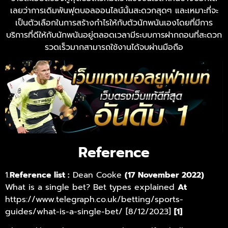
เลยว่าการเดิมพันฟุตบอลออนไลน์นั้นสะดวกสุดๆ และเหมาะที่จะ
เป็นตัวเลือกในการสร้างกำไรให้กับตัวนักพนันเองโดยที่มีการ
บริการที่ดีให้กับนักพนันอยู่ตลอดเวลามีระบบการฝากถอนที่สะดวก
รวดเร็วมากสามารถใช้งานได้จบผ่านมือถือ
Reference
1.
Reference list :
Dean Cooke
(17 November 2022)
What is a single bet? Bet types explained
At
https://www.telegraph.co.uk/betting/sports-
guides/what-is-a-single-bet/ [8/12/2023]
[1]