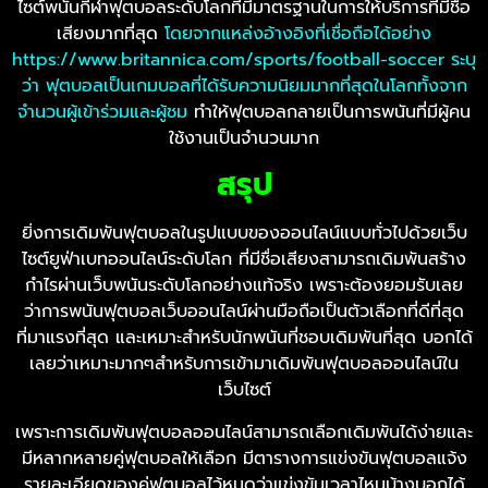
ไซต์พนันกีฬาฟุตบอลระดับโลกที่มีมาตรฐานในการให้บริการที่มีชื่อ
เสียงมากที่สุด
โดยจากแหล่งอ้างอิงที่เชื่อถือได้อย่าง
https://www.britannica.com/sports/football-soccer ระบุ
ว่า ฟุตบอลเป็นเกมบอลที่ได้รับความนิยมมากที่สุดในโลกทั้งจาก
จำนวนผู้เข้าร่วมและผู้ชม
ทำให้ฟุตบอลกลายเป็นการพนันที่มีผู้คน
ใช้งานเป็นจำนวนมาก
สรุป
ยิ่งการเดิมพันฟุตบอลในรูปแบบของออนไลน์แบบทั่วไปด้วยเว็บ
ไซต์ยูฟ่าเบทออนไลน์ระดับโลก ที่มีชื่อเสียงสามารถเดิมพันสร้าง
กำไรผ่านเว็บพนันระดับโลกอย่างแท้จริง เพราะต้องยอมรับเลย
ว่าการพนันฟุตบอลเว็บออนไลน์ผ่านมือถือเป็นตัวเลือกที่ดีที่สุด
ที่มาแรงที่สุด และเหมาะสำหรับนักพนันที่ชอบเดิมพันที่สุด บอกได้
เลยว่าเหมาะมากๆสำหรับการเข้ามาเดิมพันฟุตบอลออนไลน์ใน
เว็บไซต์
เพราะการเดิมพันฟุตบอลออนไลน์สามารถเลือกเดิมพันได้ง่ายและ
มีหลากหลายคู่ฟุตบอลให้เลือก มีตารางการแข่งขันฟุตบอลแจ้ง
รายละเอียดของคู่ฟุตบอลไว้หมดว่าแข่งขันเวลาไหนบ้างบอกได้