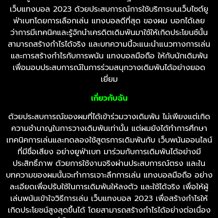
เว็บแทงบอล 2023 ด้วยประสบการณ์การใช้บริการบนเว็บไซต์ยู
ฟ่าเบทโดยการเลือกเล่น แทงบอลดีที่สุด ของผม บอกได้เลย
ว่าการมีเทคนิคและรู้จักนำเครดิตเดิมพันมาใช้ให้เกิดประโยนช์นั้น
สามารถสร้างกำไรได้จริง และบทความนี้จะแนะนำแนวทางการเล่น
และการสร้างกำไรกับการพนัน แทงบอลมือถือ ให้กับนักเดิมพัน
เพื่อมอบประสบการณ์ในการร่วมสนุกวางเดิมพันได้อย่างยอด
เยี่ยม
เกี่ยวกับฉัน
ด้วยประสบการณ์ของผมที่ได้เข้าร่วมวางเดิมพัน ไม่เพียงแต่เกิด
ความชำนาญในการวางเดิมพันเท่านั้น แต่ผมยังได้ทำการศึกษา
เทคนิคการเล่นและทดลองใช้สูตรการเดิมพันกับ เว็บพนันออนไลน์
ที่มีชื่อเสียง อย่างยูฟ่าเบท มาร่วมกับการเดิมพันได้อย่างมี
ประสิทธิ์ภาพ ด้วยการใช้งานจริงผ่านประสบการณ์ตรง และใน
บทความของผมนั้นจะทำการเจาะลึกการเล่น แทงบอลมือถือ อย่าง
ละเอียดเพื่อปรับใช้ในการเดิมพันให้ลงตัว และใช้ได้จริง เพื่อให้ผู้
เล่นพนันเข้าใจวิธีการเล่น เว็บแทงบอล 2023 เพื่อสร้างกำไรให้
เกิดประโยชน์สูงสุดขึ้นได้ โดยสามารถสร้างกำไรได้อย่างต่อเนื่อง