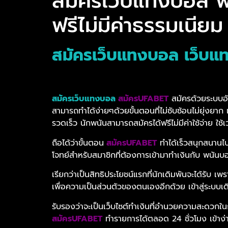
สมัครเว็บแทงบอล พน
ฟรีไม่มีค่าธรรมเนียม
สมัครเว็บแทงบอล เว็บแทง
สมัครเว็บแทงบอล
สมัครUFABET
สมัครด้วยระบบอัต
สามารถทำได้ง่ายๆด้วยขั้นตอนที่ไม่ซับซ้อนไม่ยุ่งยาก
รวดเร็ว นักพนันสามารถสมัครได้ฟรีไม่มีค่าใช้จ่าย ใช้เ
ถือได้ว่าขั้นตอน
สมัครUFABET
ทำได้เร็วสนุกสนานไป
โจทย์สำหรับสมาชิกที่ต้องการเข้ามาทำเงินกับ พนัน
เรียกว่าเป็นสิทธิประโยชน์แรกที่นักเดิมพันจะได้รับ 
เพื่อความเป็นส่วนตัวของตนเองอีกด้วย เข้าสู่ระบบเดิ
รับรองว่าจะเป็นเว็บไซต์ทำเงินที่อำนวยความสะดวกในก
สมัครUFABET
ทำรายการได้ตลอด 24 ชั่วโมง เข้า