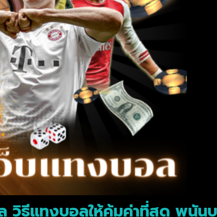
วิธีแทงบอลให้คุ้มค่าที่สุด พนันบอ