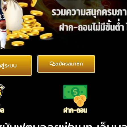
สมัครสมาชิก
าสู่ระบบ