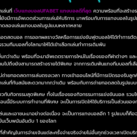
ล่นที่
เว็บแทงบอลUFABET
แทงบอลดีที่สุด
ความพร้อมที่จะสร้างราย
้ยังมีการอัพเดตส่วนการเล่นให้บริการ มาพร้อมกับการแทงบอลในรูป
ที่จะทดลองเล่นแทงบอลในรูปแบบหลากหลาย
ถ่ายทอดสดบอล การออกผลรางวัลหรือการแข่งขันฟุตบอลให้ได้ทำการตัด
รรวมทีมบอลทั้งโลกมาให้ได้เข้าเลือกเล่นทำการเดิมพัน
นกว่าเดิม พร้อมที่จะมาอัพเดตรายการใหม่ในเรื่องของกีฬาต่างๆ และทั้
ไปถึงยังสามารถสร้างรายได้พิเศษ จากการเดิมพันแทงทีมบอลที่เลือ
ถ่ายทอดสดการเล่นตรงเวลา ทางเข้าออนไลน์ที่มีการเปิดรองรับลูกค้าท
้าเล่นที่ทันสมัยสะดวกมากกว่าเดิม พร้อมกับการถ่ายทอดสดในรูปแบบ
ี่ยวกับกิจกรรมสุดพิเศษ ทั้งในเรื่องของกิจกรรมการแข่งขันบอล รว
นี้มีระบบการทำงานที่พิเศษ จะเป็นการเปิดให้ใช้บริการเป็นส่วนขอ
เล่นและเอาชนะมาอย่างต่อเนื่อง จะเป็นการแทงบอลอีก 1 รูปแบบก็คือจ
ป็นเว็บพนันอันดับ 1 ของโลก
่สำคัญในการจ่ายเงินแต่ละครั้งจ่ายจริงจ่ายไม่อั้นทุกช่วงเวลาเปิด