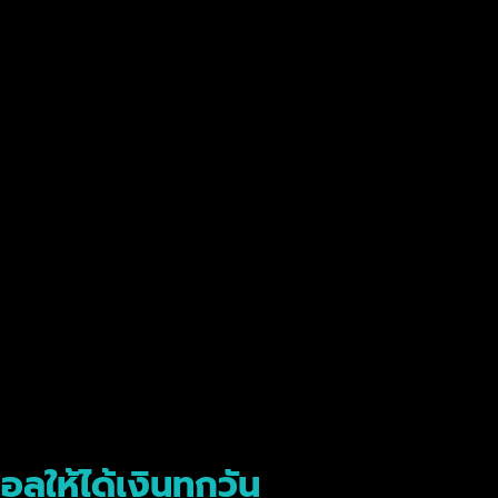
ลให้ได้เงินทุกวัน