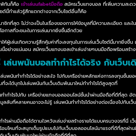
แพ้กันก็คือ
เข้าเล่นufabetมือถือ
สมัครเว็บแทงบอล ที่เพิ่มความสะดวกให
ไซต์นี้ทำแล้วรู้สึกแตกต่างจากเว็บไซต์อื่นก็คือ
าชิกที่สุด ไม่ว่าจะเป็นในเรื่องของการให้ข้อมูลที่มีความละเอียด และใน
มีโอกาสที่จะชนะในการเล่นมากยิ่งขึ้นอีกด้วย
ทำให้ผู้เล่นเกิดความรู้สึกคุ้มค่าที่จะลงทุนในการเล่นเว็บไซต์นี้มากยิ่งข
ี้อย่างแน่นอน สมัครเว็บแทงบอลเข้าเล่นง่ายๆบนมือถือพร้อมสร้าง
ล่นพนันบอลทำกำไรได้จริง กับเว็บเดิมพ
ล่นพนันทำกำไรได้อย่างสะใจ ไปกับเครือข่ายหลักแห่งการลงทุนชั้นย
ะได้บุกไปเล่นพนันกับเว็บเดิมพันมาใหม่ทำกำไรได้สูงสุดที่
ำกำไรไปกับ เครือข่ายแทงบอลออนไลน์ชั้นนำผ่านมือถือที่ดีที่สุด อัต
ูลลับที่หลายคนอาจจะไม่รู้ เล่นพนันทำกำไรได้อย่างต่อเนื่องไปกับเ
ำกำไรผ่านมือถือได้ตามใจหวังเล่นง่ายสร้างรายได้แบบครบวงจรที่นี่
อมไหมที่จะสนุกเต็มรูปแบบไปกับเว็บบอลออนไลน์มาแรงที่ดีที่สุดผ่า
เว็บเดิมพันมาใหม่ผ่านมือถือที่ดีที่สุด