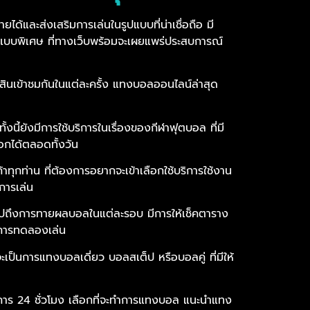
ได้และส่งเสริมการเล่นในรูปแบบที่น่าเชื่อถือ มี
แบบพิเศษ ที่ทางเว็บพร้อมจะเผยแพร่ประสบการณ์
สินเข้าชมกันในแต่ละครั้ง แทงบอลออนไลน์ล่าสุด
งนี้ยังมีการใช้บริการในเรื่องของกีฬาฟุตบอล ที่มี
กได้ตลอดทั้งวัน
ุกท่าน ที่ต้องการอยากจะเข้าเลือกใช้บริการใช้งาน
การเล่น
มไปถึงการทายผลบอลในแต่ละรอบ มีการให้เช็คตาราง
งการทดลองเล่น
ะเป็นการแทงบอลเดี่ยว บอลสเต็ป หรือบอลคู่ ที่มีให้
บริการ 24 ชั่วโมง เลือกที่จะทำการแทงบอล แนะนำแทง