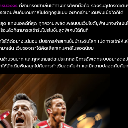
ครบวงจร
ที่สามารถเข้าเล่นได้ทางโทรศัพท์มือถือ รองรับอุปกรณ์เดิม
ารถเดิมพันกับเกมคาสิโนได้ทุกรูปแบบ อยากเข้ามาเดิมพันเมื่อใดก็ได้
ยุด แทงบอลดีที่สุด ทุก
ความเพลิดเพลินบนเว็บไซต์ยูฟ่าเบทจะทำเงิน
ร็จแล้วก็สามารถเข้ารับโปรโมชั่นสุดพิเศษได้ทันที
ำกำไรได้ดีอย่างแน่นอน
มีบริการค่ายเกมชั้นนำระดับโลก เปิดทางเข้าให้เ
ข้ามาเล่น
เว็บของเราได้คัดเลือกเกมคาสิโนยอดนิยม
นเป็นจำนวนมาก และทุกๆเกมแต่ละประเภทจะมีการอัพเดทระบบอย่างต่อเนื
ำให้นักเดิมพันสนุกไปกับการทำเงินสุดคุ้มค่า และมีความปลอดภัยกับ